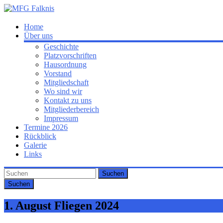
Zum
Inhalt
springen
MFG
Home
Über uns
Falknis
Geschichte
Platzvorschriften
Willkommen
Hausordnung
auf
Vorstand
der
Mitgliedschaft
Homepage
Wo sind wir
der
Kontakt zu uns
MFG
Mitgliederbereich
Falknis
Impressum
Termine 2026
Rückblick
Galerie
Links
Suchen
1. August Fliegen 2024