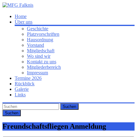
Zum
Inhalt
springen
MFG
Home
Über uns
Falknis
Geschichte
Platzvorschriften
Willkommen
Hausordnung
auf
Vorstand
der
Mitgliedschaft
Homepage
Wo sind wir
der
Kontakt zu uns
MFG
Mitgliederbereich
Falknis
Impressum
Termine 2026
Rückblick
Galerie
Links
Suchen
Freundschaftsfliegen Anmeldung